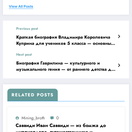
View All Posts
Previous post
Краткая биография Владимира Королевича
Куприна для учеников 5 класса — основные
факты о жизни и творчестве известного
Next post
русского писателя
Биография Гаврилина — культурного и
музыкального гения — от раннего детства до
невероятных достижений в творчестве
RELATED POSTS
Mining_broth
0
Саввиди Иван Саввиди — из бомжа до
миллиардера, путешественника и