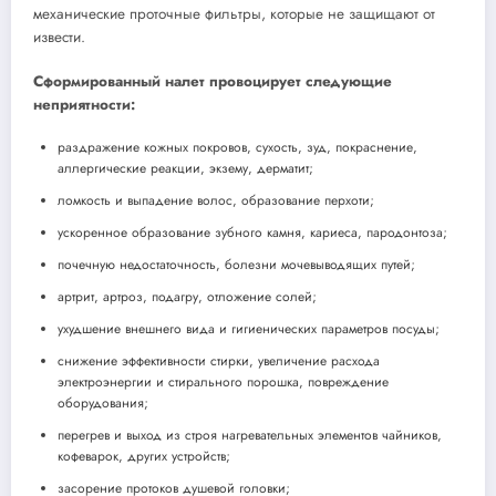
механические проточные фильтры, которые не защищают от
извести.
Сформированный налет провоцирует следующие
неприятности:
раздражение кожных покровов, сухость, зуд, покраснение,
аллергические реакции, экзему, дерматит;
ломкость и выпадение волос, образование перхоти;
ускоренное образование зубного камня, кариеса, пародонтоза;
почечную недостаточность, болезни мочевыводящих путей;
артрит, артроз, подагру, отложение солей;
ухудшение внешнего вида и гигиенических параметров посуды;
снижение эффективности стирки, увеличение расхода
электроэнергии и стирального порошка, повреждение
оборудования;
перегрев и выход из строя нагревательных элементов чайников,
кофеварок, других устройств;
засорение протоков душевой головки;