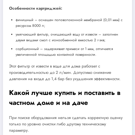
Особенности картриджей:
финишный – оснащен половолоконной мембраной (0,01 мкм) с
ресурсом 8000 л;
умягчающий фильтр, очищающий воду от извести – заполнен
двумя видами смол с ионообменной емкостью 2 г-экв;
сорбционный – задерживает примеси от 1 мкм, отличается
увеличенной площадью контактной поверхности.
Этот фильтр от извести в воде для дома работает с
производительностью до 2 л/мин. Допустимо снижение
давления на входе до 1,4 бар без ухудшения эффективности.
Какой лучше купить и поставить в
частном доме и на даче
При поиске оборудования нельзя сделать корректную оценку
только по уровню очистки либо другому техническому
параметру.