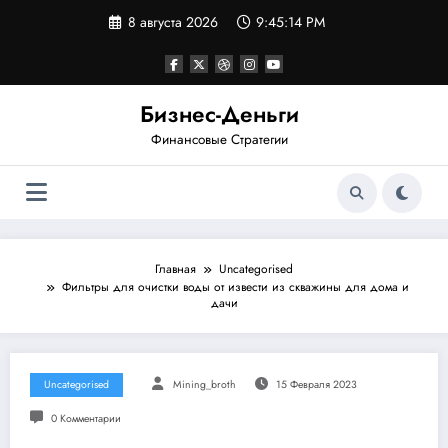
Перейти
8 августа 2026
9:45:15 PM
к
содержимому
Бизнес-Деньги
Финансовые Стратегии
Главная
Uncategorised
Фильтры для очистки воды от извести из скважины для дома и
дачи
Uncategorised
Mining_broth
15 Февраля 2023
0 Комментарии