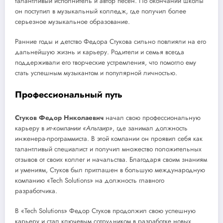
талантливый исполнитель и автор песен. По окончании школы
он поступил в музыкальный колледж, где получил более
серьезное музыкальное образование.
Ранние годы и детство Федора Стукова сильно повлияли на его
дальнейшую жизнь и карьеру. Родители и семья всегда
поддерживали его творческие устремления, что помогло ему
стать успешным музыкантом и популярной личностью.
Профессиональный путь
Стуков Федор Николаевич
начал свою профессиональную
карьеру в
ит-компании «Альтаир»
, где занимал должность
инженера-программиста. В этой компании он проявил себя как
талантливый специалист и получил множество положительных
отзывов от своих коллег и начальства. Благодаря своим знаниям
и умениям, Стуков был приглашен в большую международную
компанию «Tech Solutions» на должность главного
разработчика.
В «Tech Solutions» Федор Стуков продолжил свою успешную
карьеру и стал ключевым сотрудником в разработке новых