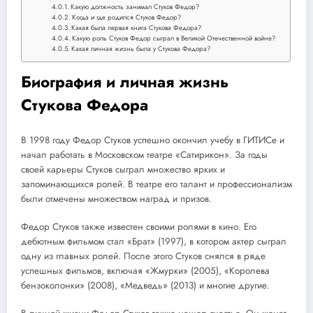
Какую должность занимал Стуков Федор?
Когда и где родился Стуков Федор?
Какая была первая книга Стукова Федора?
Какую роль Стуков Федор сыграл в Великой Отечественной войне?
Какая личная жизнь была у Стукова Федора?
Биография и личная жизнь
Стукова Федора
В 1998 году Федор Стуков успешно окончил учебу в ГИТИСе и
начал работать в Московском театре «Сатирикон». За годы
своей карьеры Стуков сыграл множество ярких и
запоминающихся ролей. В театре его талант и профессионализм
были отмечены множеством наград и призов.
Федор Стуков также известен своими ролями в кино. Его
дебютным фильмом стал «Брат» (1997), в котором актер сыграл
одну из главных ролей. После этого Стуков снялся в ряде
успешных фильмов, включая «Жмурки» (2005), «Королева
бензоколонки» (2008), «Медведь» (2013) и многие другие.