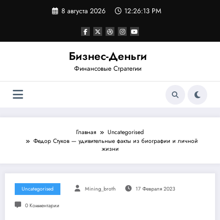
Перейти
8 августа 2026
12:26:13 PM
к
содержимому
Бизнес-Деньги
Финансовые Стратегии
Главная
Uncategorised
Федор Стуков — удивительные факты из биографии и личной
жизни
Uncategorised
Mining_broth
17 Февраля 2023
0 Комментарии