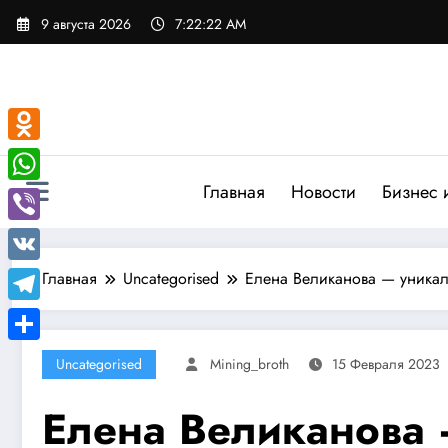
Перейти
9 августа 2026
7:22:22 AM
к
содержимому
Odnoklassniki
Главная
Новости
Бизнес 
WhatsApp
Viber
VK
Главная
Uncategorised
Елена Великанова — уникал
Telegram
Отправить
Uncategorised
Mining_broth
15 Февраля 2023
Елена Великанова 