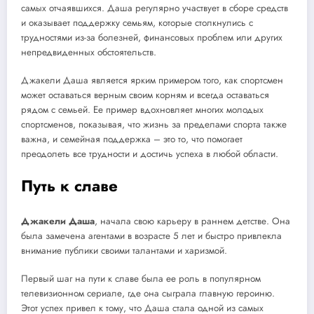
самых отчаявшихся. Даша регулярно участвует в сборе средств
и оказывает поддержку семьям, которые столкнулись с
трудностями из-за болезней, финансовых проблем или других
непредвиденных обстоятельств.
Джакели Даша является ярким примером того, как спортсмен
может оставаться верным своим корням и всегда оставаться
рядом с семьей. Ее пример вдохновляет многих молодых
спортсменов, показывая, что жизнь за пределами спорта также
важна, и семейная поддержка – это то, что помогает
преодолеть все трудности и достичь успеха в любой области.
Путь к славе
Джакели Даша
, начала свою карьеру в раннем детстве. Она
была замечена агентами в возрасте 5 лет и быстро привлекла
внимание публики своими талантами и харизмой.
Первый шаг на пути к славе была ее роль в популярном
телевизионном сериале, где она сыграла главную героиню.
Этот успех привел к тому, что Даша стала одной из самых