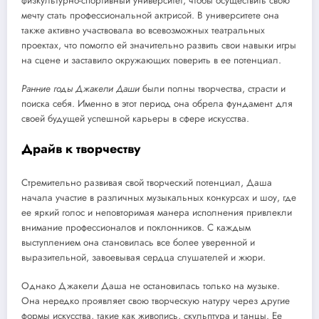
физкультурно-спортивный университет, чтобы осуществить свою
мечту стать профессиональной актрисой. В университете она
также активно участвовала во всевозможных театральных
проектах, что помогло ей значительно развить свои навыки игры
на сцене и заставило окружающих поверить в ее потенциал.
Ранние годы Джакели Даши
были полны творчества, страсти и
поиска себя. Именно в этот период она обрела фундамент для
своей будущей успешной карьеры в сфере искусства.
Драйв к творчеству
Стремительно развивая свой творческий потенциал, Даша
начала участие в различных музыкальных конкурсах и шоу, где
ее яркий голос и неповторимая манера исполнения привлекли
внимание профессионалов и поклонников. С каждым
выступлением она становилась все более уверенной и
выразительной, завоевывая сердца слушателей и жюри.
Однако Джакели Даша не остановилась только на музыке.
Она нередко проявляет свою творческую натуру через другие
формы искусства, такие как живопись, скульптура и танцы. Ее