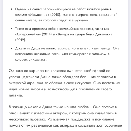
Одним из самых запоминающихся ее работ является роль в
фильме «Искушение» (2010), где она сыграла роль загадочной
фемме фатале, за которой следят все мужчины.
Также она проявила себя в комедийных проектах, таких как
«Суперсемейка» (2014) и «Вечера на хуторе близ Диканьки»
(2019).
Джакели Даша не только актриса, но и талантливая певица. Она
исполнила несколько песен для саундтреков к фильмам, в
которых снималась.
Однако ее карьера не является единственной сферой ее
успеха. Джакели Даша также обладает большим талантом в
актерской игре, она влюблена в свое искусство. Она постоянно
ищет новые вызовы и возможности для проявления своего
таланта.
В жизни Джакели Даша также нашла любовь. Она состоит в
отношениях с известным актером, с которым она снималась в
нескольких проектах. Их взаимная поддержка и понимание
помогают им развиваться как актерам и создавать долгосрочные