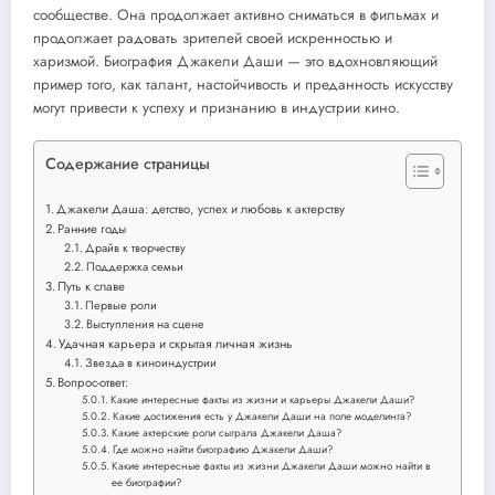
сообществе. Она продолжает активно сниматься в фильмах и
продолжает радовать зрителей своей искренностью и
харизмой. Биография Джакели Даши — это вдохновляющий
пример того, как талант, настойчивость и преданность искусству
могут привести к успеху и признанию в индустрии кино.
Содержание страницы
Джакели Даша: детство, успех и любовь к актерству
Ранние годы
Драйв к творчеству
Поддержка семьи
Путь к славе
Первые роли
Выступления на сцене
Удачная карьера и скрытая личная жизнь
Звезда в киноиндустрии
Вопрос-ответ:
Какие интересные факты из жизни и карьеры Джакели Даши?
Какие достижения есть у Джакели Даши на поле моделинга?
Какие актерские роли сыграла Джакели Даша?
Где можно найти биографию Джакели Даши?
Какие интересные факты из жизни Джакели Даши можно найти в
ее биографии?