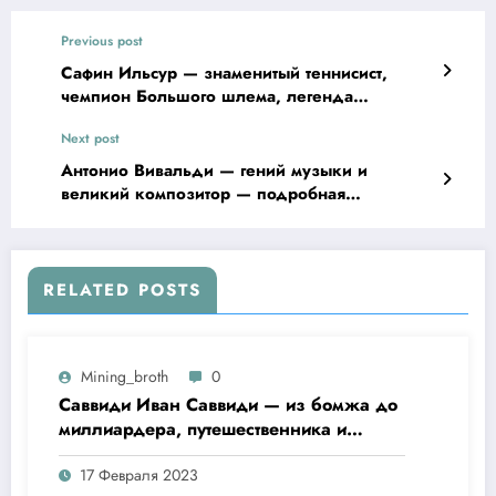
Previous post
Сафин Ильсур — знаменитый теннисист,
чемпион Большого шлема, легенда
современного тенниса, биография,
Next post
достижения, интересные факты
Антонио Вивальди — гений музыки и
великий композитор — подробная
биография, впечатляющее творчество и
влияние на классическую музыку
RELATED POSTS
Mining_broth
0
Саввиди Иван Саввиди — из бомжа до
миллиардера, путешественника и
футбольного президента —
17 Февраля 2023
удивительная биография