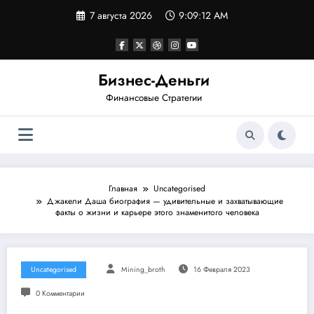
Перейти
7 августа 2026
9:09:13 AM
к
содержимому
Бизнес-Деньги
Финансовые Стратегии
Главная
Uncategorised
Джакели Даша биография — удивительные и захватывающие
факты о жизни и карьере этого знаменитого человека
Uncategorised
Mining_broth
16 Февраля 2023
0 Комментарии