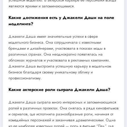
успешной моделью. В актерской карьере ее персонажи всегда
являются яркими и запоминающимися.
Какие достижения есть у Джакели Даши на поле
моделинга?
Джакели Даша имеет значительные успехи в сфере
модельного бизнеса. Она сотрудничала с известными
брендами и дизайнерами, участвовала в показах моды в
различных странах. Она неоднократно появлялась на
обложках журналов и участвовала в рекламных кампаниях.
Джакели Даша выстроила успешную карьеру в модельном
бизнесе благодаря своему уникальному облику и
профессионализму.
Какие актерские роли сыграла Джакели Даша?
Джакели Даша сыграла много интересных и запоминающихся
ролей в различных проектах. Она снялась в ряде кинофильмов
и сериалов, где исполнила разнообразные роли, начиная от
комедийных персонажей и заканчивая драматическими. Одна
из ее наиболее известных ролей — роль в фильме “Лед”, где