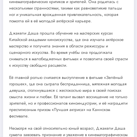
кинематографических критиков и зрителей. Она родилась с
несколькими странностями, такими как равновеликие пальцы
ног и уникальная врожденная привлекательность, которая
помогла ей в её молодой актёрской карьере.
Джакели Даша прошла обучение на мастерских курсах
Китайской академии киноискусства, где она изучала актёрское
мастерство и получила знания в области режиссуры и
сценарного искусства. Во время учёбы она продолжала
сниматься в малобюджетных фильмах и позволила своей страсти
к искусству свободно расцвести.
Её главной ролью считается выступление в фильме «Зелёный
горошек», где она сыграла бесприданница, мятежная молодая
девушка, столкнувшаяся с жестокостью мира в своей поисках
смысла жизни и любви. Её талант вызвал восхищение не только
зрителей, но и профессионалов киноиндустрии, и её наградили
престигиозным призом «Лучшая актриса» на Каннском
фестивале.
Несмотря на свой относительно юный возраст, Джакели Даша
сумела завоевать признание и уважение в кинематографическом