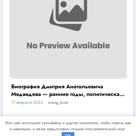
ография Дмитрия Анатольевича
Био
дведева — ранние годы, политическая
фак
рьера и достижения
февраля 2023
17 фе
mining_broth
Этот сайт использует куки-файлы и другие технологии, чтобы помочь вам
в навигации, а также предоставить лучший пользовательский опыт.
NewsBlogger - Magazine & Blog
WordPress
Тема 2026 | Powered By
SpiceThemes
OK