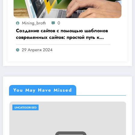
Mining_broth
0
Создание сайтов с помощью шаблонов
современных сайтов: простой путь к
качественному веб-присутствию
29 Апреля 2024
You May Have Missed
CATEGORISED
UNCA