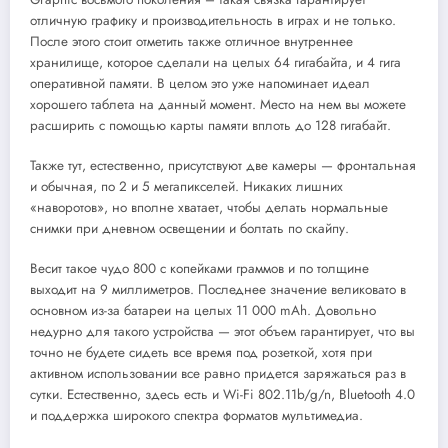
отличную графику и производительность в играх и не только.
После этого стоит отметить также отличное внутреннее
хранилище, которое сделали на целых 64 гигабайта, и 4 гига
оперативной памяти. В целом это уже напоминает идеал
хорошего таблета на данный момент. Место на нем вы можете
расширить с помощью карты памяти вплоть до 128 гигабайт.
Также тут, естественно, присутствуют две камеры — фронтальная
и обычная, по 2 и 5 мегапикселей. Никаких лишних
«наворотов», но вполне хватает, чтобы делать нормальные
снимки при дневном освещении и болтать по скайпу.
Весит такое чудо 800 с копейками граммов и по толщине
выходит на 9 миллиметров. Последнее значение великовато в
основном из-за батареи на целых 11 000 mAh. Довольно
недурно для такого устройства — этот объем гарантирует, что вы
точно не будете сидеть все время под розеткой, хотя при
активном использовании все равно придется заряжаться раз в
сутки. Естественно, здесь есть и Wi-Fi 802.11b/g/n, Bluetooth 4.0
и поддержка широкого спектра форматов мультимедиа.