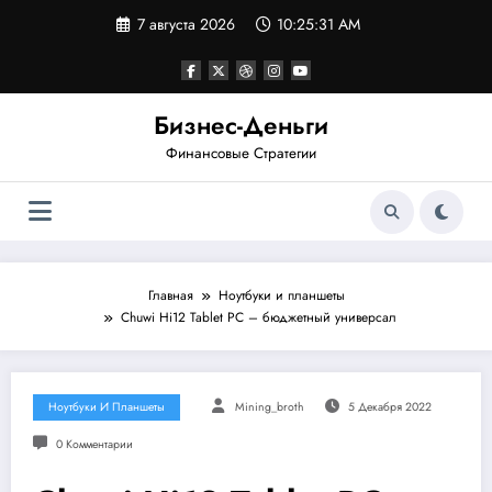
Перейти
7 августа 2026
10:25:31 AM
к
содержимому
Бизнес-Деньги
Финансовые Стратегии
Главная
Ноутбуки и планшеты
Chuwi Hi12 Tablet PC – бюджетный универсал
Ноутбуки И Планшеты
Mining_broth
5 Декабря 2022
0 Комментарии