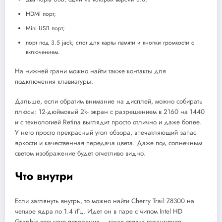
HDMI порт;
Mini USB порт;
порт под 3.5 jack; слот для карты памяти и кнопки громкости с
включением.
На нижней грани можно найти также контакты для
подключения клавиатуры.
Дальше, если обратим внимание на дисплей, можно собирать
плюсы: 12-дюймовый 2k- экран с разрешением в 2160 на 1440
и с технологией Retina выглядит просто отлично и даже более.
У него просто прекрасный угол обзора, впечатляющий запас
яркости и качественная передача цвета. Даже под солнечным
светом изображение будет отчетливо видно.
Что внутри
Если заглянуть внутрь, то можно найти Cherry Trail Z8300 на
четыре ядра по 1.4 гГц. Идет он в паре с чипом Intel HD
Graphic восьмого поколения – такая связка гарантирует