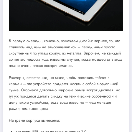
В первую очередь, конечно, замечаем дизайн: вернее, то, что
слишком над ним не заморачивались – перед нами просто
скругленный по углам корпус из металла. Впрочем, не каждый
сочтет это недостатком: известны случаи, когда новшества в этом
плане очень плохо воспринимались.
Размеры, естественно, не такие, чтобы положить таблет в
карман – это устройство придется носить с собой в отдельной
сумке. Огорчают довольно широкие рамки вокруг дисплея, но
тут уж придется делать скидку на технические особенности и
цену такого устройства, ведь всем известно – чем меньше
рамки, тем выше цена.
На грани корпуса вынесены:
два порта USB, один из которых версии 3.0;