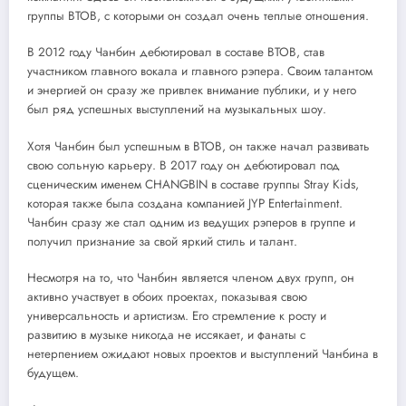
группы BTOB, с которыми он создал очень теплые отношения.
В 2012 году Чанбин дебютировал в составе BTOB, став
участником главного вокала и главного рэпера. Своим талантом
и энергией он сразу же привлек внимание публики, и у него
был ряд успешных выступлений на музыкальных шоу.
Хотя Чанбин был успешным в BTOB, он также начал развивать
свою сольную карьеру. В 2017 году он дебютировал под
сценическим именем CHANGBIN в составе группы Stray Kids,
которая также была создана компанией JYP Entertainment.
Чанбин сразу же стал одним из ведущих рэперов в группе и
получил признание за свой яркий стиль и талант.
Несмотря на то, что Чанбин является членом двух групп, он
активно участвует в обоих проектах, показывая свою
универсальность и артистизм. Его стремление к росту и
развитию в музыке никогда не иссякает, и фанаты с
нетерпением ожидают новых проектов и выступлений Чанбина в
будущем.