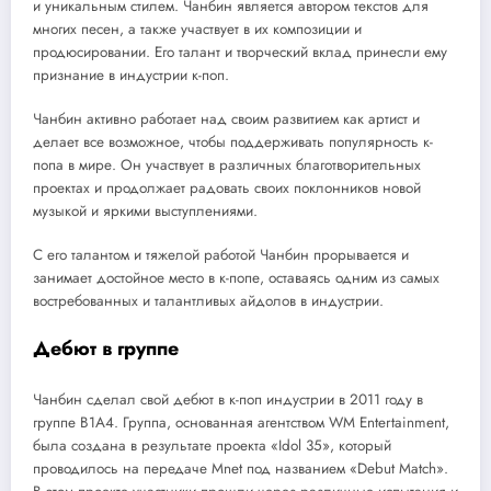
и уникальным стилем. Чанбин является автором текстов для
многих песен, а также участвует в их композиции и
продюсировании. Его талант и творческий вклад принесли ему
признание в индустрии к-поп.
Чанбин активно работает над своим развитием как артист и
делает все возможное, чтобы поддерживать популярность к-
попа в мире. Он участвует в различных благотворительных
проектах и продолжает радовать своих поклонников новой
музыкой и яркими выступлениями.
С его талантом и тяжелой работой Чанбин прорывается и
занимает достойное место в к-попе, оставаясь одним из самых
востребованных и талантливых айдолов в индустрии.
Дебют в группе
Чанбин сделал свой дебют в к-поп индустрии в 2011 году в
группе B1A4. Группа, основанная агентством WM Entertainment,
была создана в результате проекта «Idol 35», который
проводилось на передаче Mnet под названием «Debut Match».