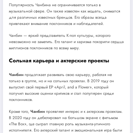
Популярность Чанбина не ограничивается только в
музыкальной сфере. Он также известен как модель, снимался
для различных известных брендов. Его образы всегда
привлекают внимание поклонников и наблюдателей.
Чанбин — яркий представитель К-поп культуры, которого
невозможно не заметить. Его талант и харизма покорили сердца
миллионов поклонников по всему миру.
Сольная карьера и актерские проекты
Чанбин
продолжает развивать свою карьеру, работая не
только в группе, но и на сольных проектах. В 2019 году он
выпустил свой первый EP «April, and a Flower», который
получил высокие оценки критиков и стал популярен среди
поклонников.
Кроме того,
Чанбин
проявляет интерес и к актерским проектам.
В 2020 году он дебютировал на большом экране с фильмом
«The Box», где сыграл главную роль музыканта-уличного
исполнителя. Его актерский талант и эмоциональная игра были