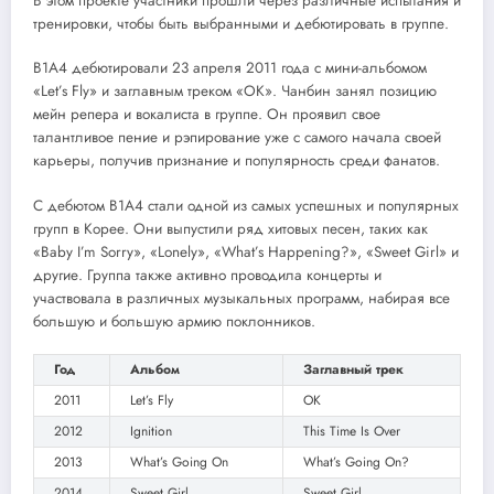
В этом проекте участники прошли через различные испытания и
тренировки, чтобы быть выбранными и дебютировать в группе.
B1A4 дебютировали 23 апреля 2011 года с мини-альбомом
«Let’s Fly» и заглавным треком «OK». Чанбин занял позицию
мейн репера и вокалиста в группе. Он проявил свое
талантливое пение и рэпирование уже с самого начала своей
карьеры, получив признание и популярность среди фанатов.
С дебютом B1A4 стали одной из самых успешных и популярных
групп в Корее. Они выпустили ряд хитовых песен, таких как
«Baby I’m Sorry», «Lonely», «What’s Happening?», «Sweet Girl» и
другие. Группа также активно проводила концерты и
участвовала в различных музыкальных программ, набирая все
большую и большую армию поклонников.
Год
Альбом
Заглавный трек
2011
Let’s Fly
OK
2012
Ignition
This Time Is Over
2013
What’s Going On
What’s Going On?
2014
Sweet Girl
Sweet Girl