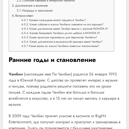
Сольная карьера и актерские проекты
Достижения и влияние
Награды и признание
Вопрос-ответ:
Какими наградами может гордиться Чанбин?
Какие события в жизни Чанбина повлияли на его карьеру?
Какие достижения имеет Чанбин вместе с группой MONSTA X?
Какова биография Чанбина до его дебюта в MONSTA X?
Какие признаки характерны для творчества Чанбина?
Какие достижения в музыкальной карьере имеет Чанбин?
Какие факты из жизни Чанбина известны поклонникам?
Ранние годы и становление
Чанбин
(настоящее имя Ли Чанбин) родился 26 января 1993
года в Южной Корее. С детства он проявлял интерес к музыке
и танцам, поэтому родители решили поставить его на уроки
танцев. С каждым годом Чанбин все больше и больше
влюблялся в искусство, и в 15 лет он начал мечтать о карьере в
музыке.
В 2009 году Чанбин принял участие в кастинге от BigHit
Entertainment, где получил контракт и приступил к тренировкам в
компании. Здесь он познакомился с будущими участниками