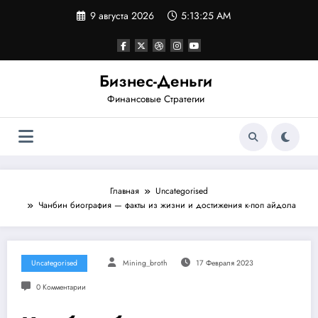
Перейти
9 августа 2026
5:13:26 AM
к
содержимому
Бизнес-Деньги
Финансовые Стратегии
Главная
Uncategorised
Чанбин биография — факты из жизни и достижения к-поп айдола
Uncategorised
Mining_broth
17 Февраля 2023
0 Комментарии