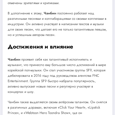
отмечены зрителями и критиками.
В дополнение к этому,
Чанбин
постоянно работает над
различными песнями и коллаборациями со своими коллегами в
индустрии. Он активно участвует в написании текстов и музыки
для своих песен, что делает его не только талантливым певцом,
но и успешным автором песен.
Достижения и влияние
Чанбин
проявил себя как талантливый исполнитель и
музыкант, что принесло ему большое число достижений в мире
корейской поп-музыки. Он стал участником группы SF9, которая
дебютировала в 2016 году под руководством агентства FNC
Entertainment. Группа SF9 быстро набрала популярность,
активно выпускает новые песни и регулярно участвует в
концертах и шоу.
Чанбин также выделяется своим актёрским талантом. Он снялся
в различных дорамах, включая «Click Your Heart», «Lipstick
Prince», и «Webtoon Hero Toondra Show», где он