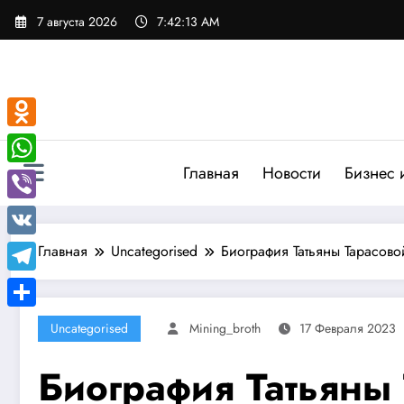
Перейти
7 августа 2026
7:42:14 AM
к
содержимому
Odnoklassniki
Главная
Новости
Бизнес 
WhatsApp
Viber
VK
Главная
Uncategorised
Биография Татьяны Тарасов
Telegram
Отправить
Uncategorised
Mining_broth
17 Февраля 2023
Биография Татьяны