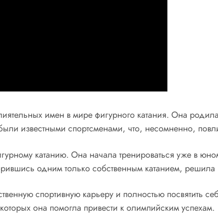
лиятельных имен в мире фигурного катания. Она родила
были известными спортсменами, что, несомненно, повл
игурному катанию. Она начала тренироваться уже в юном
орившись одним только собственным катанием, решила п
ственную спортивную карьеру и полностью посвятить се
 которых она помогла привести к олимпийским успехам.