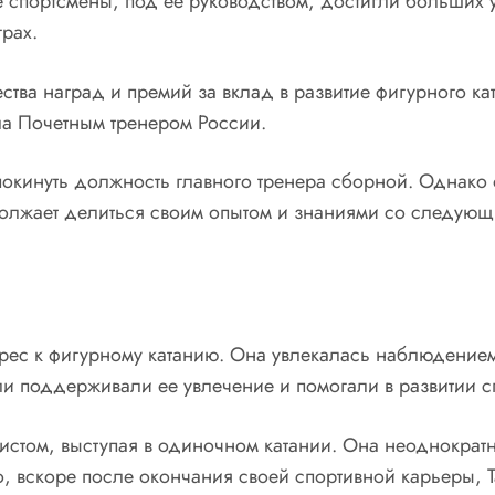
е спортсмены, под ее руководством, достигли больших 
рах.
ства наград и премий за вклад в развитие фигурного ка
ла Почетным тренером России.
окинуть должность главного тренера сборной. Однако о
одолжает делиться своим опытом и знаниями со следующ
ерес к фигурному катанию. Она увлекалась наблюдение
ли поддерживали ее увлечение и помогали в развитии с
уристом, выступая в одиночном катании. Она неоднокра
 вскоре после окончания своей спортивной карьеры, Т