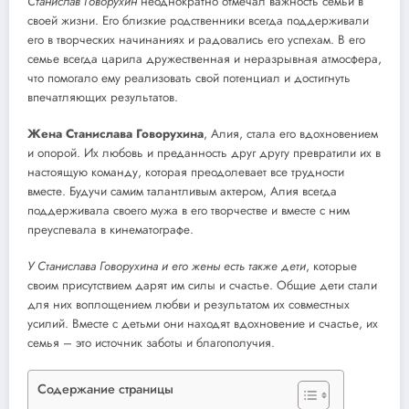
Станислав Говорухин
неоднократно отмечал важность семьи в
своей жизни. Его близкие родственники всегда поддерживали
его в творческих начинаниях и радовались его успехам. В его
семье всегда царила дружественная и неразрывная атмосфера,
что помогало ему реализовать свой потенциал и достигнуть
впечатляющих результатов.
Жена Станислава Говорухина
, Алия, стала его вдохновением
и опорой. Их любовь и преданность друг другу превратили их в
настоящую команду, которая преодолевает все трудности
вместе. Будучи самим талантливым актером, Алия всегда
поддерживала своего мужа в его творчестве и вместе с ним
преуспевала в кинематографе.
У Станислава Говорухина и его жены есть также дети
, которые
своим присутствием дарят им силы и счастье. Общие дети стали
для них воплощением любви и результатом их совместных
усилий. Вместе с детьми они находят вдохновение и счастье, их
семья – это источник заботы и благополучия.
Содержание страницы