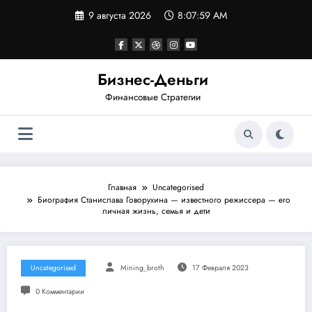
Перейти
9 августа 2026
8:07:59 AM
к
содержимому
Бизнес-Деньги
Финансовые Стратегии
Главная
Uncategorised
Биография Станислава Говорухина — известного режиссера — его
личная жизнь, семья и дети
Uncategorised
Mining_broth
17 Февраля 2023
0 Комментарии