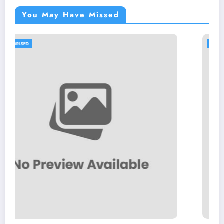
You May Have Missed
UNCATEGORISED