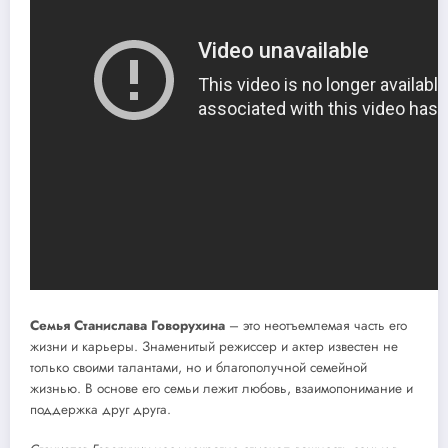
Семья Станислава Говорухина
– это неотъемлемая часть его
жизни и карьеры. Знаменитый режиссер и актер известен не
только своими талантами, но и благополучной семейной
жизнью. В основе его семьи лежит любовь, взаимопонимание и
поддержка друг друга.