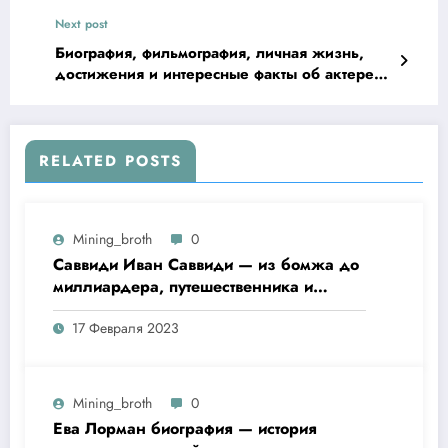
российской актрисе!
Next post
Биография, фильмография, личная жизнь,
достижения и интересные факты об актере
Гаипове Давроне
RELATED POSTS
Mining_broth
0
Саввиди Иван Саввиди — из бомжа до
миллиардера, путешественника и
футбольного президента —
17 Февраля 2023
удивительная биография
Mining_broth
0
Ева Лорман биография — история