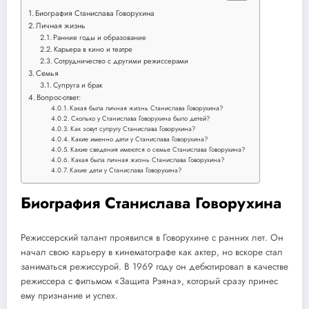
Биография Станислава Говорухина
Личная жизнь
Ранние годы и образование
Карьера в кино и театре
Сотрудничество с другими режиссерами
Семья
Супруга и брак
Вопрос-ответ:
Какая была личная жизнь Станислава Говорухина?
Сколько у Станислава Говорухина было детей?
Как зовут супругу Станислава Говорухина?
Какие именно дети у Станислава Говорухина?
Какие сведения имеются о семье Станислава Говорухина?
Какая была личная жизнь Станислава Говорухина?
Какие дети у Станислава Говорухина?
Биография Станислава Говорухина
Режиссерский талант проявился в Говорухине с ранних лет. Он
начал свою карьеру в кинематографе как актер, но вскоре стал
заниматься режиссурой. В 1969 году он дебютировал в качестве
режиссера с фильмом «Защита Рэяна», который сразу принес
ему признание и успех.