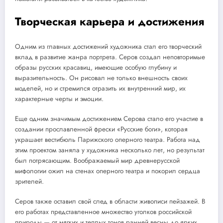
Творческая карьера и достижения
Одним из главных достижений художника стал его творческий
вклад в развитие жанра портрета. Серов создал неповторимые
образы русских красавиц, имеющие особую глубину и
выразительность. Он рисовал не только внешность своих
моделей, но и стремился отразить их внутренний мир, их
характерные черты и эмоции.
Еще одним значимым достижением Серова стало его участие в
создании прославленной фрески «Русские боги», которая
украшает вестибюль Парижского оперного театра. Работа над
этим проектом заняла у художника несколько лет, но результат
был потрясающим. Воображаемый мир древнерусской
мифологии ожил на стенах оперного театра и покорил сердца
зрителей.
Серов также оставил свой след в области живописи пейзажей. В
его работах представленное множество уголков российской
природы — от мягких и теплых тонов ранней весны до ярких