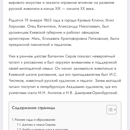
мирового искусства и оказали огромное влияние на развитие
русской живописи в конце XIX — начале XX века.
Родился 19 января 1865 года в городе Кривые Ключи, близ
Харькова. Отец Валентина, Александр Николаевич, был
уроженцем Киевской губернии и работал офицером
артиллерии. Мать, Елизавета Христофоровна Липковская, была
прекрасной пианисткой и педагогом.
Уже в раннем детстве Валентин Серов показал невероятный
талант к рисованию и был окружен вниманием и поддержкой
своей многодетной семьи. Он начал заниматься живописью в
Киевской школе рисования, где его преподавателем был И.С.
Чистяков, известный русский художник и педагог. Затем молодой
талант поступил в петербургскую Академию художеств, где его
учителями стали М.Н. Антипов и Н.В. Дмитриев-Оренбургский.
Содержание страницы
Ранние годы и образование
Детство и семья Серова
Учеба и первые шаги в искусстве