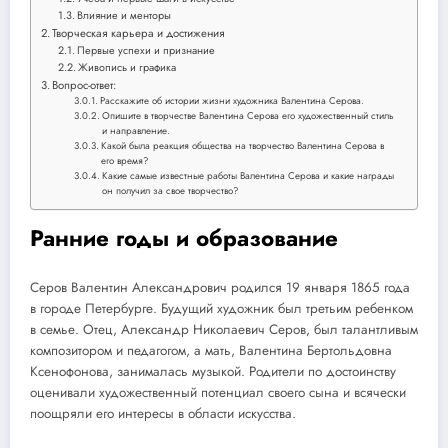
Влияние и менторы
Творческая карьера и достижения
Первые успехи и признание
Живопись и графика
Вопрос-ответ:
Расскажите об истории жизни художника Валентина Серова.
Опишите в творчестве Валентина Серова его художественный стиль
и направление.
Какой была реакция общества на творчество Валентина Серова в
его время?
Какие самые известные работы Валентина Серова и какие награды
он получил за свое творчество?
Ранние годы и образование
Серов Валентин Александрович родился 19 января 1865 года
в городе Петербурге. Будущий художник был третьим ребенком
в семье. Отец, Александр Николаевич Серов, был талантливым
композитором и педагогом, а мать, Валентина Бертольдовна
Ксенофонова, занималась музыкой. Родители по достоинству
оценивали художественный потенциал своего сына и всячески
поощряли его интересы в области искусства.