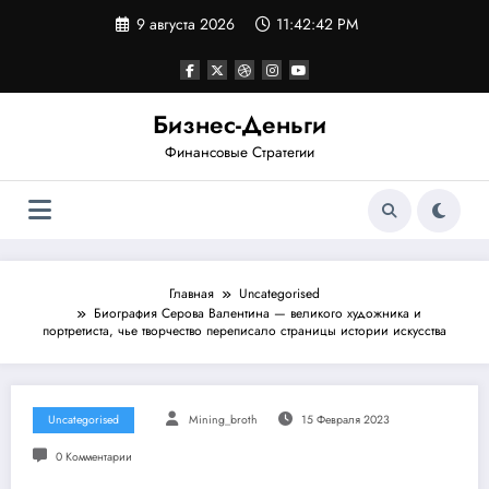
Перейти
9 августа 2026
11:42:42 PM
к
содержимому
Бизнес-Деньги
Финансовые Стратегии
Главная
Uncategorised
Биография Серова Валентина — великого художника и
портретиста, чье творчество переписало страницы истории искусства
Uncategorised
Mining_broth
15 Февраля 2023
0 Комментарии