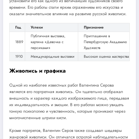
установили его как одного из величайших художников своего
времени. Его работы стали ярким отражением его искусства и
оказали значительное влияние на развитие русской живописи.
Год
Успехи
Признание
Публичная выставка,
Приглашение в
1889
картина «Девочка с
Петербургскую Академию
персиками»
Художеств
1910
Международные выставки
Высокая оценка мастерства
Живопись и графика
Одной из наиболее известных работ Валентина Серова
является его портретная живопись. Он тщательно отображал
внешность и характер каждого изображаемого лица, передавая
их индивидуальность и эмоции. В его работах можно увидеть
тонкую психологию и чувственность, которые проникают через
многочисленные штрихи кисти.
Кроме портретов, Валентин Серов также создавал шедевры
жанровой живописи. Он отличался остротой наблюдательности