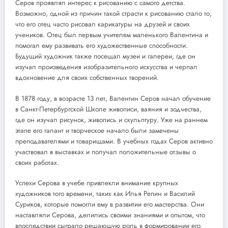
Серов проявлял интерес к рисованию с самого детства.
Возможно, одной из причин такой страсти к рисованию стало то,
что его отец часто рисовал карикатуры на друзей и своих
учеников. Отец был первым учителем маленького Валентина и
помогал ему развивать его художественные способности.
Будущий художник также посещал музеи и галереи, где он
изучал произведения изобразительного искусства и черпал
вдохновение для своих собственных творений.
В 1878 году, в возрасте 13 лет, Валентин Серов начал обучение
в Санкт-Петербургской Школе живописи, ваяния и зодчества,
где он изучал рисунок, живопись и скульптуру. Уже на раннем
этапе его талант и творческое начало были замечены
преподавателями и товарищами. В учебных годах Серов активно
участвовал в выставках и получал положительные отзывы о
своих работах.
Успехи Серова в учебе привлекли внимание крупных
художников того времени, таких как Илья Репин и Василий
Суриков, которые помогли ему в развитии его мастерства. Они
наставляли Серова, делились своими знаниями и опытом, что
впоследствии сыграло решающую роль в формировании его