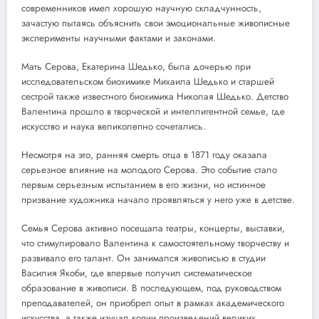
современников имел хорошую научную складчунность,
зачастую пытаясь объяснить свои эмоциональные живописные
эксперименты научными фактами и законами.
Мать Серова, Екатерина Шедько, была дочерью при
исследовательском биохимике Михаила Шедько и старшей
сестрой также известного биохимика Николая Шедько. Детство
Валентина прошло в творческой и интеллигентной семье, где
искусство и наука великолепно сочетались.
Несмотря на это, ранняя смерть отца в 1871 году оказала
серьезное влияние на молодого Серова. Это событие стало
первым серьезным испытанием в его жизни, но истинное
призвание художника начало проявляться у него уже в детстве.
Семья Серова активно посещала театры, концерты, выставки,
что стимулировало Валентина к самостоятельному творчеству и
развивало его талант. Он занимался живописью в студии
Василия Якоби, где впервые получил систематическое
образование в живописи. В последующем, под руководством
преподавателей, он приобрел опыт в рамках академического
искусства, а также изучал копии произведений великих