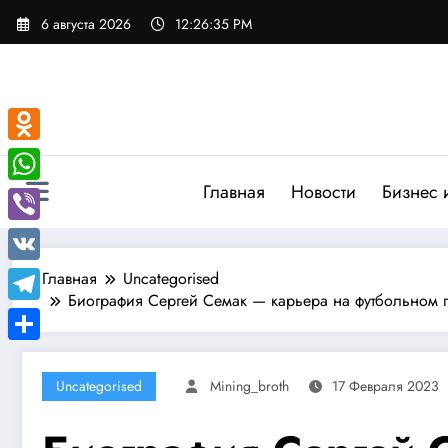
Перейти
6 августа 2026
12:26:36 PM
к
содержимому
Odnoklassniki
Главная
Новости
Бизнес 
WhatsApp
Viber
VK
Главная
Uncategorised
Биография Сергей Семак — карьера на футбольном п
Telegram
Отправить
Uncategorised
Mining_broth
17 Февраля 2023