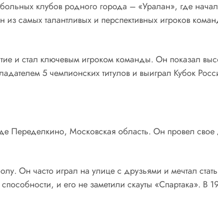
утбольных клубов родного города – «Уралан», где нача
ин из самых талантливых и перспективных игроков кома
тие и стал ключевым игроком команды. Он показал высо
бладателем 5 чемпионских титулов и выиграл Кубок Росс
де Переделкино, Московская область. Он провел свое д
болу. Он часто играл на улице с друзьями и мечтал ста
способности, и его не заметили скауты «Спартака». В 