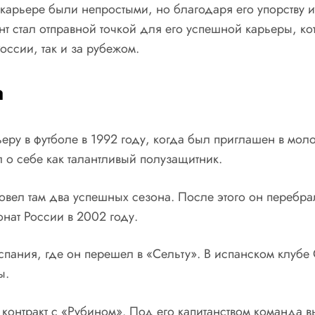
рьере были непростыми, но благодаря его упорству и т
нт стал отправной точкой для его успешной карьеры, к
оссии, так и за рубежом.
а
ру в футболе в 1992 году, когда был приглашен в мол
 о себе как талантливый полузащитник.
овел там два успешных сезона. После этого он перебра
нат России в 2002 году.
пания, где он перешел в «Сельту». В испанском клубе 
ы.
контракт с «Рубином». Под его капитанством команда в