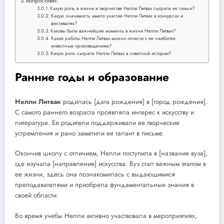
Вопрос-ответ:
Какую роль в жизни и творчестве Нелли Литвак сыграла ее семья?
Какую значимость имело участие Нелли Литвак в конкурсах и
фестивалях?
Каковы были важнейшие моменты в жизни Нелли Литвак?
Какие работы Нелли Литвак можно отнести к ее наиболее
известным произведениям?
Какую роль сыграла Нелли Литвак в советской истории?
Ранние годы и образование
Нелли Литвак
родилась [дата рождения] в [город рождения].
С самого раннего возраста проявляла интерес к искусству и
литературе. Ее родители поддерживали ее творческие
устремления и рано заметили ее талант в письме.
Окончив школу с отличием, Нелли поступила в [название вуза],
где изучала [направление] искусства. Вуз стал важным этапом в
ее жизни, здесь она познакомилась с выдающимися
преподавателями и приобрела фундаментальные знания в
своей области.
Во время учебы Нелли активно участвовала в мероприятиях,