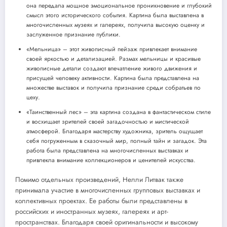
она передала мощное эмоциональное проникновение и глубокий
смысл этого исторического события. Картина была выставлена в
многочисленных музеях и галереях, получила высокую оценку и
заслуженное признание публики.
«Мельница» – этот живописный пейзаж привлекает внимание
своей яркостью и детализацией. Размах мельницы и красивые
живописные детали создают впечатление живого движения и
присущей человеку активности. Картина была представлена на
множестве выставок и получила признание среди собратьев по
цеху.
«Таинственный лес» – эта картина создана в фантастическом стиле
и восхищает зрителей своей загадочностью и мистической
атмосферой. Благодаря мастерству художника, зритель ощущает
себя погруженным в сказочный мир, полный тайн и загадок. Эта
работа была представлена на многочисленных выставках и
привлекла внимание коллекционеров и ценителей искусства.
Помимо отдельных произведений, Нелли Литвак также
принимала участие в многочисленных групповых выставках и
коллективных проектах. Ее работы были представлены в
российских и иностранных музеях, галереях и арт-
пространствах. Благодаря своей оригинальности и высокому