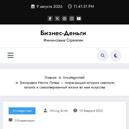
Перейти
9 августа 2026
11:41:31 PM
к
содержимому
Бизнес-Деньги
Финансовые Стратегии
Главная
Uncategorised
Биография Нелли Литвак — потрясающая история смелости,
таланта и самоотверженной жизни во имя искусства
Uncategorised
Mining_broth
15 Февраля 2023
0 Комментарии