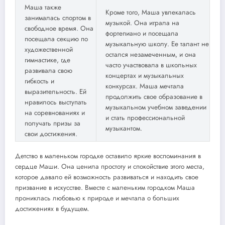
Маша также
Кроме того, Маша увлекалась
занималась спортом в
музыкой. Она играла на
свободное время. Она
фортепиано и посещала
посещала секцию по
музыкальную школу. Ее талант не
художественной
остался незамеченным, и она
гимнастике, где
часто участвовала в школьных
развивала свою
концертах и музыкальных
гибкость и
конкурсах. Маша мечтала
выразительность. Ей
продолжить свое образование в
нравилось выступать
музыкальном учебном заведении
на соревнованиях и
и стать профессиональной
получать призы за
музыкантом.
свои достижения.
Детство в маленьком городке оставило яркие воспоминания в
сердце Маши. Она ценила простоту и спокойствие этого места,
которое давало ей возможность развиваться и находить свое
призвание в искусстве. Вместе с маленьким городком Маша
прониклась любовью к природе и мечтала о больших
достижениях в будущем.