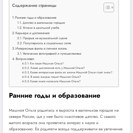
Содержание страницы
Ранние годы и образование
Детство в маленьком городке
Успехи в школьной учебе
Карьера и достижения
Прорыв на музыкальной сцене
Популярность в социальных сетях
Интересные факты и личная жизнь
Увлечение фотографией и путешествиями
Вопрос-ответ:
Кто такая Машная Ольга?
Какие достижения есть у Машной Ольги?
Какие интересные факты из жизни Машной Ольги стоит знать?
В каких жанрах пишет Машная Ольга?
Какие книги написала Машная Ольга?
Ранние годы и образование
Машная Ольга родилась и выросла в маленьком городке на
севере России, где у нее было счастливое детство. С самого
малого возраста она проявляла интерес к науке и
образованию. Ее родители всегда поддерживали ее увлечение