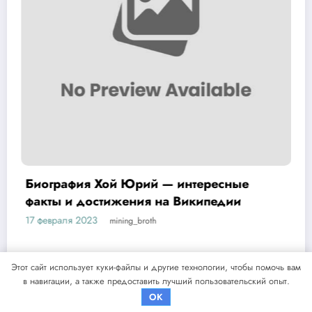
ресные
Ольга Мелихова — российска
педии
спортсменка, олимпийская че
история успеха и забавные по
17 февраля 2023
mining_broth
ее жизни
Этот сайт использует куки-файлы и другие технологии, чтобы помочь вам
в навигации, а также предоставить лучший пользовательский опыт.
NewsBlogger - Magazine & Blog
WordPress
Тема 2026 | Powered By
SpiceThemes
OK