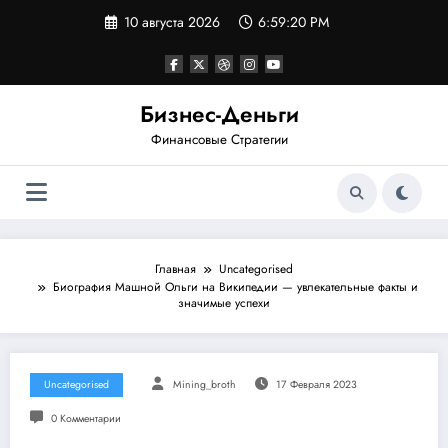
Перейти
10 августа 2026
6:59:20 PM
к
содержимому
Бизнес-Деньги
Финансовые Стратегии
Главная
Uncategorised
Биография Машной Ольги на Википедии — увлекательные факты и
значимые успехи
Uncategorised
Mining_broth
17 Февраля 2023
0 Комментарии