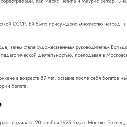
 хореографами, как Маркс Петипа и Маурис Бежар. Она 
сткой СССР. Ей было присуждено множество наград, в 
да, затем стала художественным руководителем Большо
 педагогической деятельностью, преподавая в Московс
хене в возрасте 89 лет, оставив после себя богатое на
ории балета.
е
раф, родилась 20 ноября 1925 года в Москве. Её оте