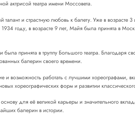
тной актрисой театра имени Моссовета.
талант и страстную любовь к балету. Уже в возрасте 3 
. В 1934 году, в возрасте 9 лет, Майя была принята в Мо
 была принята в труппу Большого театра. Благодаря св
бованных балерин своего времени.
е и возможность работать с лучшими хореографами, в
овых хореографических форм и развитии классического 
снову для её великой карьеры и значительного вклада
чайших балерин в истории.