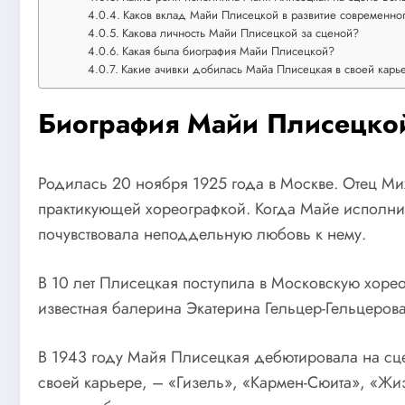
Каков вклад Майи Плисецкой в развитие современног
Какова личность Майи Плисецкой за сценой?
Какая была биография Майи Плисецкой?
Какие ачивки добилась Майа Плисецкая в своей карь
Биография Майи Плисецко
Родилась 20 ноября 1925 года в Москве. Отец М
практикующей хореографкой. Когда Майе исполнил
почувствовала неподдельную любовь к нему.
В 10 лет Плисецкая поступила в Московскую хорео
известная балерина Экатерина Гельцер-Гельцерова
В 1943 году Майя Плисецкая дебютировала на сце
своей карьере, – «Гизель», «Кармен-Сюита», «Жиз