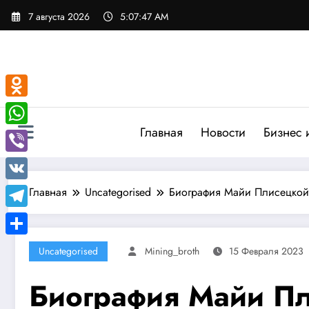
Перейти
7 августа 2026
5:07:48 AM
к
содержимому
Odnoklassniki
Главная
Новости
Бизнес 
WhatsApp
Viber
VK
Главная
Uncategorised
Биография Майи Плисецкой 
Telegram
Отправить
Uncategorised
Mining_broth
15 Февраля 2023
Биография Майи Пл