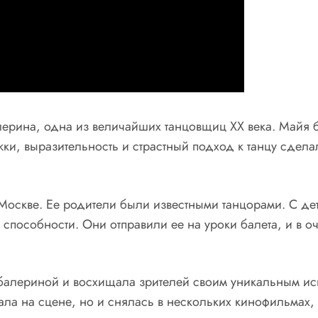
рина, одна из величайших танцовщиц XX века. Майя б
жки, выразительность и страстный подход к танцу сдел
Москве. Ее родители были известными танцорами. С дет
способности. Они отправили ее на уроки балета, и в о
балериной и восхищала зрителей своим уникальным исп
ала на сцене, но и снялась в нескольких кинофильмах,