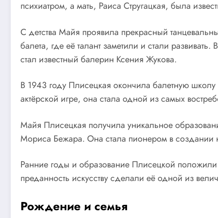
психиатром, а мать, Раиса Стругацкая, была извес
С детства Майя проявила прекрасный танцевальный 
балета, где её талант заметили и стали развивать
стал известный балерин Ксения Жукова.
В 1943 году Плисецкая окончила балетную школу и
актёрской игре, она стала одной из самых востре
Майя Плисецкая получила уникальное образовани
Мориса Бежара. Она стала пионером в создании н
Ранние годы и образование Плисецкой положили о
преданность искусству сделали её одной из вели
Рождение и семья