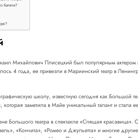
о балета?
ере?
й
ихаил Михайлович Плисецкий был популярным актером М
ось 4 года, ее привезли в Мариинский театр в Ленингр
графическую школу, известную сегодня как Большой теа
, которая заметила в Майе уникальный талант и стала е
не Большого театра в спектакле «Спящая красавица». 
ель», «Кончита», «Ромео и Джульетта» и многие други