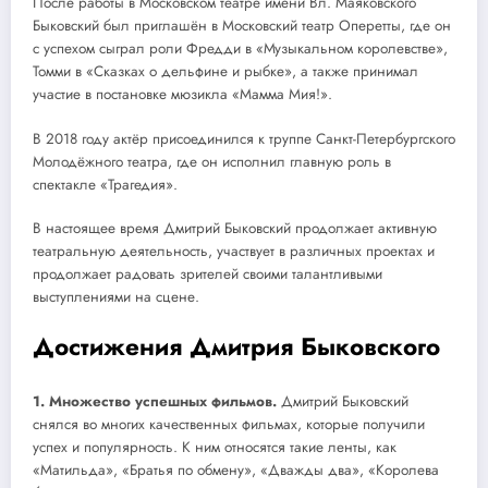
После работы в Московском театре имени Вл. Маяковского
Быковский был приглашён в Московский театр Оперетты, где он
с успехом сыграл роли Фредди в «Музыкальном королевстве»,
Томми в «Сказках о дельфине и рыбке», а также принимал
участие в постановке мюзикла «Мамма Мия!».
В 2018 году актёр присоединился к труппе Санкт-Петербургского
Молодёжного театра, где он исполнил главную роль в
спектакле «Трагедия».
В настоящее время Дмитрий Быковский продолжает активную
театральную деятельность, участвует в различных проектах и
продолжает радовать зрителей своими талантливыми
выступлениями на сцене.
Достижения Дмитрия Быковского
1. Множество успешных фильмов.
Дмитрий Быковский
снялся во многих качественных фильмах, которые получили
успех и популярность. К ним относятся такие ленты, как
«Матильда», «Братья по обмену», «Дважды два», «Королева