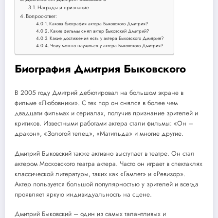
Награды и признание
Вопрос-ответ:
Какова биография актера Быковского Дмитрия?
Какие фильмы снял актер Быковский Дмитрий?
Какие достижения есть у актера Быковского Дмитрия?
Чему можно научиться у актера Быковского Дмитрия?
Биография Дмитрия Быковского
В 2005 году Дмитрий дебютировал на большом экране в
фильме «Любовники». С тех пор он снялся в более чем
двадцати фильмах и сериалах, получив признание зрителей и
критиков. Известными работами актера стали фильмы: «Он –
дракон», «Золотой телец», «Матильда» и многие другие.
Дмитрий Быковский также активно выступает в театре. Он стал
актером Московского театра актера. Часто он играет в спектаклях
классической литературы, таких как «Гамлет» и «Ревизор».
Актер пользуется большой популярностью у зрителей и всегда
проявляет яркую индивидуальность на сцене.
Дмитрий Быковский – один из самых талантливых и