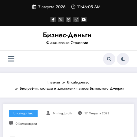
Перейти
7 августа 2026
11:46:05 AM
к
содержимому
Бизнес-Деньги
Финансовые Стратегии
Главная
Uncategorised
Биография, фильмы и достижения актера Быковского Дмитрия
Uncategorised
Mining_broth
17 Февраля 2023
0 Комментарии