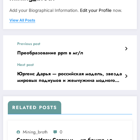
Add your Biographical Information.
Edit your Profile
now.
View All Posts
Previous post
Преобразование ppm в мг/л
Next post
Юргенс Дарья — российская модель, звезда
мировых подиумов и жемчужина модного
мира — интересная биография и высокая
успешность в карьере, невероятная красота и
загадочность личной жизни
RELATED POSTS
Mining_broth
0
Саввиди Иван Саввиди — из бомжа до