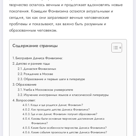
творчество осталось вечным и продолжает вдохновлять новые
поколения. Комедии Фонвизина остаются актуальными и
сегодня, так как они затрагивают вечные человеческие
проблемы и показывают, как важно быть разумным и
образованным человеком.
Содержание страницы
Биография Дениса Фонвизина:
Детство и ранние годы
Династия Фонвизиных
Рождение в Москве
Образование и первые шаги в литературе
Образование
Учеба в Московском университете
Изучение иностранных языков и классической литературы
Вопрос-ответ:
Когда и где родился Денис Фонвизин?
Как проходило детство Дениса Фонвизина?
Где и как Денис Фонвизин получил образование?
Каковы были основные творческие достижения Дениса
Фонвизина?
Какие были особенности творчества Дениса Фонвизина?
Какие события произошли в детстве Дениса Фонвизина?