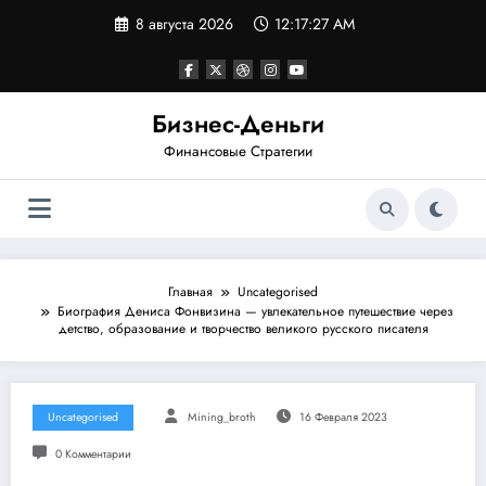
Перейти
8 августа 2026
12:17:28 AM
к
содержимому
Бизнес-Деньги
Финансовые Стратегии
Главная
Uncategorised
Биография Дениса Фонвизина — увлекательное путешествие через
детство, образование и творчество великого русского писателя
Uncategorised
Mining_broth
16 Февраля 2023
0 Комментарии