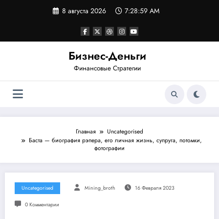
Перейти
8 августа 2026
7:28:59 AM
к
содержимому
Бизнес-Деньги
Финансовые Стратегии
Главная
Uncategorised
Баста — биография рэпера, его личная жизнь, супруга, потомки,
фотографии
Uncategorised
Mining_broth
16 Февраля 2023
0 Комментарии