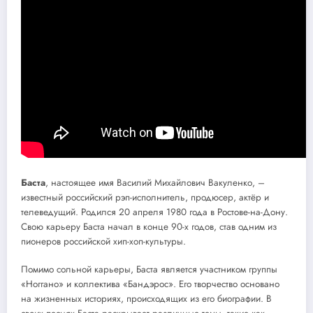
Баста
, настоящее имя Василий Михайлович Вакуленко, –
известный российский рэп-исполнитель, продюсер, актёр и
телеведущий. Родился 20 апреля 1980 года в Ростове-на-Дону.
Свою карьеру Баста начал в конце 90-х годов, став одним из
пионеров российской хип-хоп-культуры.
Помимо сольной карьеры, Баста является участником группы
«Ноггано» и коллектива «Бандэрос». Его творчество основано
на жизненных историях, происходящих из его биографии. В