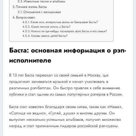
Известные песни и альбомы
Личная жизнь Басты
Отношения с женщинами
Вопрос-ответ:
Какие есть интересные факты из биографии Басты?
Какая личная жизнь у Басты?
Можно ли где-нибудь посмотреть фото Басты и его семьи?
Каковы имена детей Басты?
Баста: основная информация о рэп-
исполнителе
В 13 лет Баста переехал со своей семьей в Москву, где
продолжил заниматься музыкой и начал участвовать в
различных рэп-баттлах. Он быстро привлек к себе внимание
публики и стал одним из самых популярных рэперов в России.
Баста стал известен благодаря своим хитам, таким как «Мама»,
«Солнца не видно», «Гуляй, душа» и многим другим. Он
выпустил несколько успешных альбомов, получил множество
наград и стал признанным лидером российской рэп-сцены.