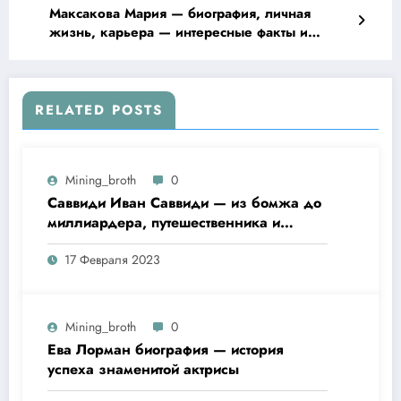
Максакова Мария — биография, личная
жизнь, карьера — интересные факты и
события из жизни известной российской
актрисы
RELATED POSTS
Mining_broth
0
Саввиди Иван Саввиди — из бомжа до
миллиардера, путешественника и
футбольного президента —
17 Февраля 2023
удивительная биография
Mining_broth
0
Ева Лорман биография — история
успеха знаменитой актрисы