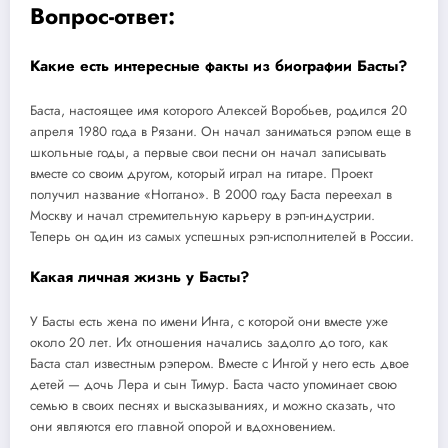
Вопрос-ответ:
Какие есть интересные факты из биографии Басты?
Баста, настоящее имя которого Алексей Воробьев, родился 20
апреля 1980 года в Рязани. Он начал заниматься рэпом еще в
школьные годы, а первые свои песни он начал записывать
вместе со своим другом, который играл на гитаре. Проект
получил название «Ноггано». В 2000 году Баста переехал в
Москву и начал стремительную карьеру в рэп-индустрии.
Теперь он один из самых успешных рэп-исполнителей в России.
Какая личная жизнь у Басты?
У Басты есть жена по имени Инга, с которой они вместе уже
около 20 лет. Их отношения начались задолго до того, как
Баста стал известным рэпером. Вместе с Ингой у него есть двое
детей — дочь Лера и сын Тимур. Баста часто упоминает свою
семью в своих песнях и высказываниях, и можно сказать, что
они являются его главной опорой и вдохновением.