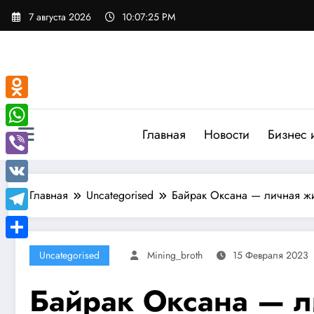
Перейти
7 августа 2026
10:07:26 PM
к
содержимому
Odnoklassniki
Главная
Новости
Бизнес 
WhatsApp
Viber
VK
Главная
Uncategorised
Байрак Оксана — личная жи
Telegram
Отправить
Uncategorised
Mining_broth
15 Февраля 2023
Байрак Оксана — л