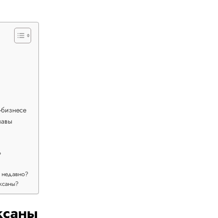
-бизнесе
лавы
?
ь недавно?
ксаны?
ксаны