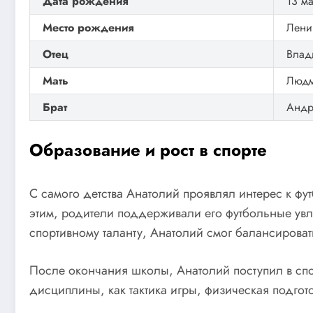
Дата рождения
13 м
Место рождения
Лени
Отец
Влад
Мать
Людм
Брат
Андр
Образование и рост в спорте
С самого детства Анатолий проявлял интерес к футб
этим, родители поддерживали его футбольные увл
спортивному таланту, Анатолий смог балансироват
После окончания школы, Анатолий поступил в спо
дисциплины, как тактика игры, физическая подгото