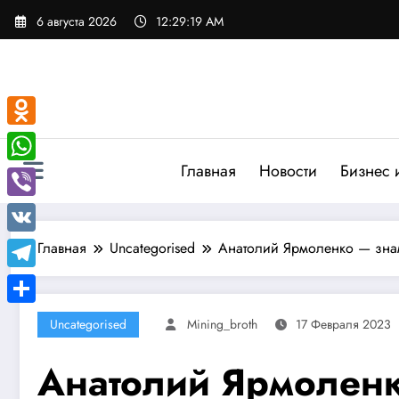
Перейти
6 августа 2026
12:29:20 AM
к
содержимому
Odnoklassniki
Главная
Новости
Бизнес 
WhatsApp
Viber
VK
Главная
Uncategorised
Анатолий Ярмоленко — знам
Telegram
Отправить
Uncategorised
Mining_broth
17 Февраля 2023
Анатолий Ярмоленк