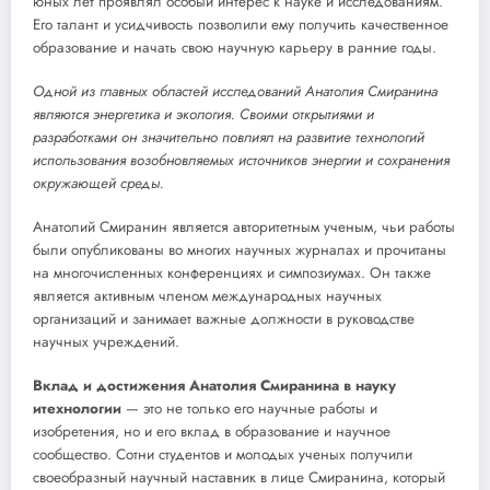
юных лет проявлял особый интерес к науке и исследованиям.
Его талант и усидчивость позволили ему получить качественное
образование и начать свою научную карьеру в ранние годы.
Одной из главных областей исследований Анатолия Смиранина
являются энергетика и экология. Своими открытиями и
разработками он значительно повлиял на развитие технологий
использования возобновляемых источников энергии и сохранения
окружающей среды.
Анатолий Смиранин является авторитетным ученым, чьи работы
были опубликованы во многих научных журналах и прочитаны
на многочисленных конференциях и симпозиумах. Он также
является активным членом международных научных
организаций и занимает важные должности в руководстве
научных учреждений.
Вклад и достижения Анатолия Смиранина в науку
итехнологии
— это не только его научные работы и
изобретения, но и его вклад в образование и научное
сообщество. Сотни студентов и молодых ученых получили
своеобразный научный наставник в лице Смиранина, который