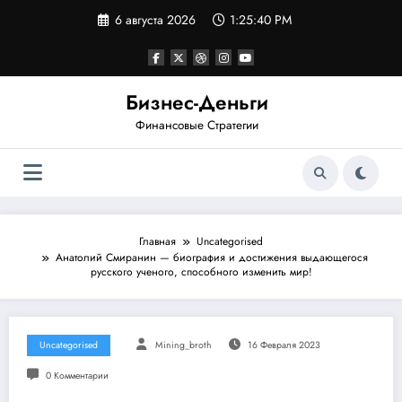
Перейти
6 августа 2026
1:25:41 PM
к
содержимому
Бизнес-Деньги
Финансовые Стратегии
Главная
Uncategorised
Анатолий Смиранин — биография и достижения выдающегося
русского ученого, способного изменить мир!
Uncategorised
Mining_broth
16 Февраля 2023
0 Комментарии