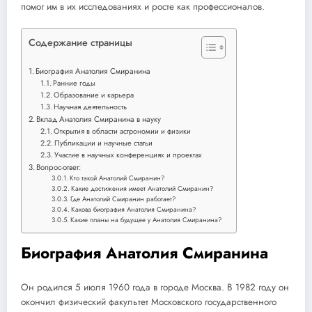
помог им в их исследованиях и росте как профессионалов.
Содержание страницы
Биография Анатолия Смиранина
Ранние годы
Образование и карьера
Научная деятельность
Вклад Анатолия Смиранина в науку
Открытия в области астрономии и физики
Публикации и научные статьи
Участие в научных конференциях и проектах
Вопрос-ответ:
Кто такой Анатолий Смиранин?
Какие достижения имеет Анатолий Смиранин?
Где Анатолий Смиранин работает?
Какова биография Анатолия Смиранина?
Какие планы на будущее у Анатолия Смиранина?
Биография Анатолия Смиранина
Он родился 5 июля 1960 года в городе Москва. В 1982 году он
окончил физический факультет Московского государственного