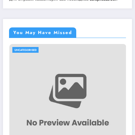
You May Have Missed
UNCATEGORISED