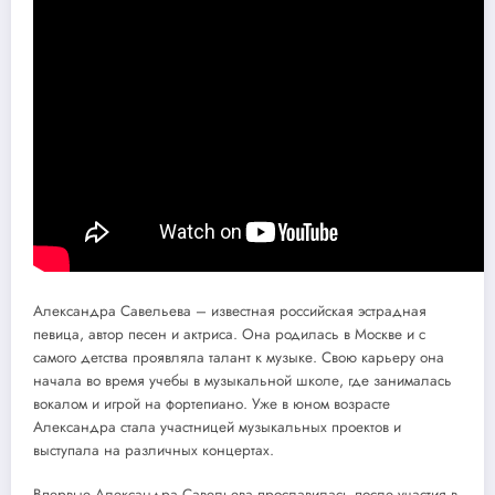
Александра Савельева – известная российская эстрадная
певица, автор песен и актриса. Она родилась в Москве и с
самого детства проявляла талант к музыке. Свою карьеру она
начала во время учебы в музыкальной школе, где занималась
вокалом и игрой на фортепиано. Уже в юном возрасте
Александра стала участницей музыкальных проектов и
выступала на различных концертах.
Впервые Александра Савельева прославилась после участия в