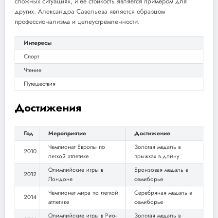
сложных ситуациях, и ее стойкость является примером для
других. Александра Савельева является образцом
профессионализма и целеустремленности.
Интересы
Спорт
Чтение
Путешествия
Достижения
Год
Мероприятие
Достижение
Чемпионат Европы по
Золотая медаль в
2010
легкой атлетике
прыжках в длину
Олимпийские игры в
Бронзовая медаль в
2012
Лондоне
семиборье
Чемпионат мира по легкой
Серебряная медаль в
2014
атлетике
семиборье
Олимпийские игры в Рио-
Золотая медаль в