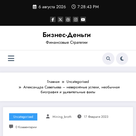
Перейти
6 августа 2026
7:28:44 PM
к
содержимому
Бизнес-Деньги
Финансовые Стратегии
Главная
Uncategorised
Александра Савельева – невероятные успехи, необычная
биография и удивительные факты
Uncategorised
Mining_broth
17 Февраля 2023
0 Комментарии