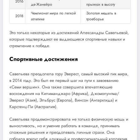
2016
де-Жанейро
прыжках в высоту
Чемпионат мира по легкой
Золотая медаль в
2018
атлетике
троеборье
Это только некоторые из достижений Александры Савельевой,
которые подтверждают ее выдающиеся спортивные навыки и
стремление к победе.
Спортивные достижения
Савельева преодолела гору Эверест, самый высокий пик мира,
в 2014 году. Это был ее первый шаг на пути к завоеванию
«Семи вершин». Она также совершила впечатляющие
восхождения на Килиманджаро (Африка), Джомолунгма/
Эверест (Азия), Эльбрус (Европа), Винсон (Антарктида) и
Карстенц-Пи (Австралия).
Савельева продемонстрировала не только физическую мощь и
выносливость, но и умение работать в команде, принимать
сложные решения и преодолевать личные страхи. Она
собрала вокруг себя дружный и профессиональный коллектив