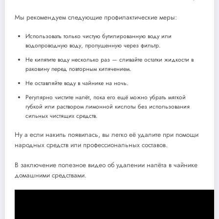
Мы рекомендуем следующие профилактические меры:
Использовать только чистую бутилированную воду или
водопроводную воду, пропущенную через фильтр.
Не кипятите воду несколько раз — сливайте остатки жидкости в
раковину перед повторным кипячением.
Не оставляйте воду в чайнике на ночь.
Регулярно чистите налёт, пока его ещё можно убрать мягкой
губкой или раствором лимонной кислоты без использования
сильных чистящих средств.
Ну а если накипь появилась, вы легко её удалите при помощи
народных средств или профессиональных составов.
В заключение полезное видео об удалении налёта в чайнике
домашними средствами.