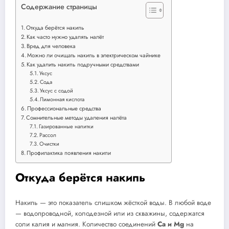
Содержание страницы
Откуда берётся накипь
Как часто нужно удалять налёт
Вред для человека
Можно ли очищать накипь в электрическом чайнике
Как удалить накипь подручными средствами
Уксус
Сода
Уксус с содой
Лимонная кислота
Профессиональные средства
Сомнительные методы удаления налёта
Газированные напитки
Рассол
Очистки
Профилактика появления накипи
Откуда берётся накипь
Накипь — это показатель слишком жёсткой воды. В любой воде
— водопроводной, колодезной или из скважины, содержатся
соли калия и магния. Количество соединений
Ca и
Mg
на