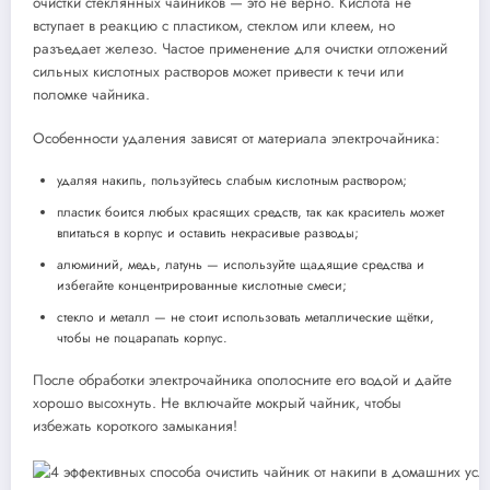
очистки стеклянных чайников — это не верно. Кислота не
вступает в реакцию с пластиком, стеклом или клеем, но
разъедает железо. Частое применение для очистки отложений
сильных кислотных растворов может привести к течи или
поломке чайника.
Особенности удаления зависят от материала электрочайника:
удаляя накипь, пользуйтесь слабым кислотным раствором;
пластик боится любых красящих средств, так как краситель может
впитаться в корпус и оставить некрасивые разводы;
алюминий, медь, латунь — используйте щадящие средства и
избегайте концентрированные кислотные смеси;
стекло и металл — не стоит использовать металлические щётки,
чтобы не поцарапать корпус.
После обработки электрочайника ополосните его водой и дайте
хорошо высохнуть. Не включайте мокрый чайник, чтобы
избежать короткого замыкания!