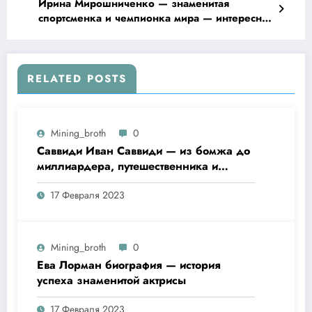
Ирина Мирошниченко — знаменитая
спортсменка и чемпионка мира — интересная
биография, возраст, главные достижения
RELATED POSTS
Mining_broth
0
Саввиди Иван Саввиди — из бомжа до
миллиардера, путешественника и
футбольного президента —
17 Февраля 2023
удивительная биография
Mining_broth
0
Ева Лорман биография — история
успеха знаменитой актрисы
17 Февраля 2023