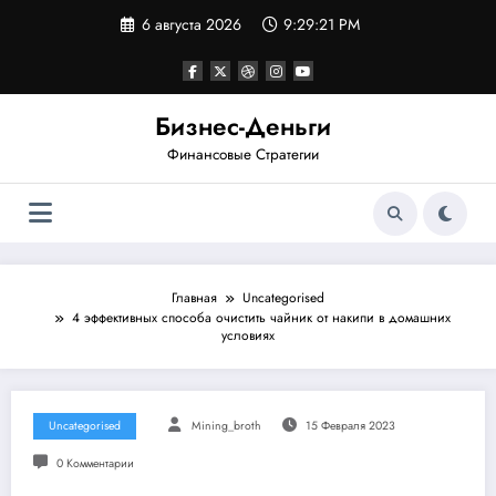
Перейти
6 августа 2026
9:29:22 PM
к
содержимому
Бизнес-Деньги
Финансовые Стратегии
Главная
Uncategorised
4 эффективных способа очистить чайник от накипи в домашних
условиях
Uncategorised
Mining_broth
15 Февраля 2023
0 Комментарии