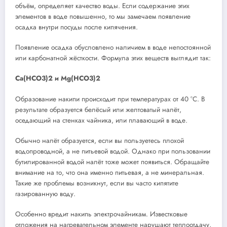
объём, определяет качество воды. Если содержание этих
элементов в воде повышенно, то мы замечаем появление
осадка внутри посуды после кипячения.
Появление осадка обусловлено наличием в воде непостоянной
или карбонатной жёсткости. Формула этих веществ выглядит так:
Ca(HCO3)2 и Mg(HCO3)2
Образование накипи происходит при температурах от 40 °C. В
результате образуется белёсый или желтоватый налёт,
оседающий на стенках чайника, или плавающий в воде.
Обычно налёт образуется, если вы пользуетесь плохой
водопроводной, а не питьевой водой. Однако при пользовании
бутилированной водой налёт тоже может появиться. Обращайте
внимание на то, что она именно питьевая, а не минеральная.
Такие же проблемы возникнут, если вы часто кипятите
газированную воду.
Особенно вредит накипь электрочайникам. Известковые
отложения на нагревательном элементе нарушают теплоотдачу,