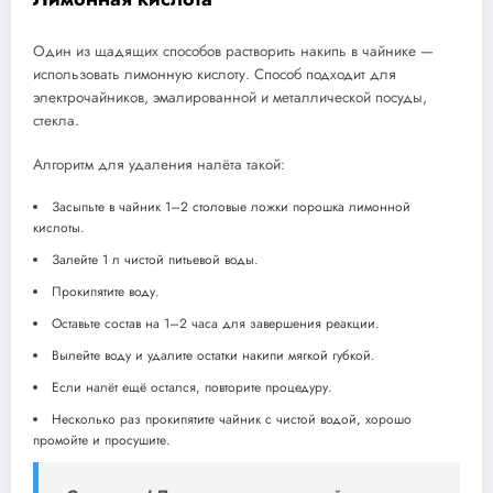
Один из щадящих способов растворить накипь в чайнике —
использовать лимонную кислоту. Способ подходит для
электрочайников, эмалированной и металлической посуды,
стекла.
Алгоритм для удаления налёта такой:
Засыпьте в чайник 1–2 столовые ложки порошка лимонной
кислоты.
Залейте 1 л чистой питьевой воды.
Прокипятите воду.
Оставьте состав на 1–2 часа для завершения реакции.
Вылейте воду и удалите остатки накипи мягкой губкой.
Если налёт ещё остался, повторите процедуру.
Несколько раз прокипятите чайник с чистой водой, хорошо
промойте и просушите.