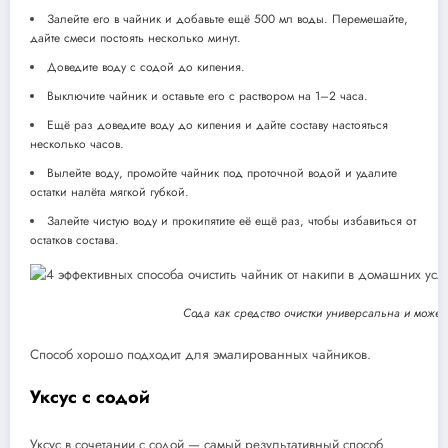
Залейте его в чайник и добавьте ещё 500 мл воды. Перемешайте,
дайте смеси постоять несколько минут.
Доведите воду с содой до кипения.
Выключите чайник и оставьте его с раствором на 1–2 часа.
Ещё раз доведите воду до кипения и дайте составу настояться
несколько часов.
Вылейте воду, промойте чайник под проточной водой и удалите
остатки налёта мягкой губкой.
Залейте чистую воду и прокипятите её ещё раз, чтобы избавиться от
остатков состава.
Сода как средство очистки универсальна и может 
Способ хорошо подходит для эмалированных чайников.
Уксус с содой
Уксус в сочетании с содой — самый результативный способ