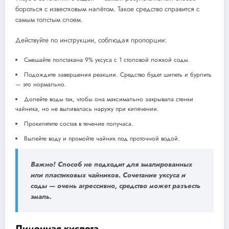
бороться с известковым налётом. Такое средство справится с
самым толстым слоем.
Действуйте по инструкции, соблюдая пропорции:
Смешайте полстакана 9% уксуса с 1 столовой ложкой соды.
Подождите завершения реакции. Средство будет шипеть и бурлить
— это нормально.
Долейте воды так, чтобы она максимально закрывала стенки
чайника, но не выливалась наружу при кипячении.
Прокипятите состав в течение получаса.
Вылейте воду и промойте чайник под проточной водой.
Важно!
Способ не подходит для эмалированных
или пластиковых чайников. Сочетание уксуса и
соды — очень агрессивно, средство может разъесть
эмаль.
Лимонная кислота