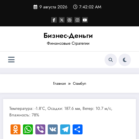
Перейти
9 августа 2026
7:42:02 AM
к
содержимому
Бизнес-Деньги
Финансовые Стратегии
Главная
Стамбул
Температура: -1.8°C, Осадки: 187.6 мм, Ветер: 10.7 м/с,
Влажность: 78%
Odnoklassniki
WhatsApp
Viber
VK
Telegram
Отправить