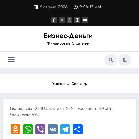
Перейти
6 августа 2026
9:28:17 AM
к
содержимому
Бизнес-Деньги
Финансовые Стратегии
Главная
Сингапур
Температура: 29.8°C, Осадки: 242.1 мм, Ветер: 3.9 м/с,
Влажность: 83%
Odnoklassniki
WhatsApp
Viber
VK
Telegram
Отправить