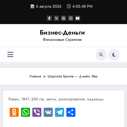
Перейти
6 августа 2026
4:05:48 PM
к
содержимому
Бизнес-Деньги
Финансовые Стратегии
Главная
Шарлотта Бронте — Джейн Эйр
Роман, 1847, 500 стр. мечты, разочарования, надежды
Odnoklassniki
WhatsApp
Viber
VK
Telegram
Отправить