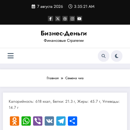
Перейти
7 августа 2026
3:35:21 AM
к
содержимому
Бизнес-Деньги
Финансовые Стратегии
Главная
Семена чиа
Калорийность: 618 ккал, Белки: 21.3 г, Жиры: 45.7 г, Углеводы:
14.7 г
Odnoklassniki
WhatsApp
Viber
VK
Telegram
Отправить