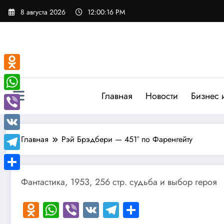
Перейти
8 августа 2026
12:00:16 PM
к
содержимому
Odnoklassniki
Главная
Новости
Бизнес 
WhatsApp
Viber
VK
Главная
Рэй Брэдбери — 451° по Фаренгейту
Telegram
Отправить
Фантастика, 1953, 256 стр. судьба и выбор героя
Odnoklassniki
WhatsApp
Viber
VK
Telegram
Отправить