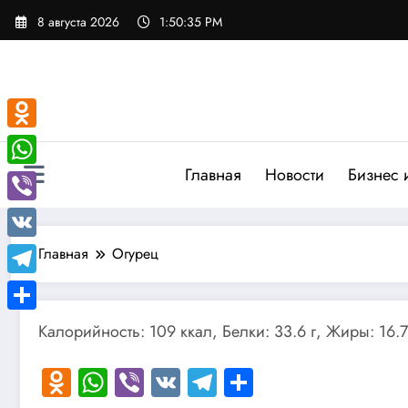
Перейти
8 августа 2026
1:50:35 PM
к
содержимому
Odnoklassniki
Главная
Новости
Бизнес 
WhatsApp
Viber
VK
Главная
Огурец
Telegram
Отправить
Калорийность: 109 ккал, Белки: 33.6 г, Жиры: 16.7
Odnoklassniki
WhatsApp
Viber
VK
Telegram
Отправить