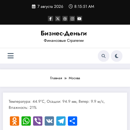
Перейти
7 августа 2026
8:15:52 AM
к
содержимому
Бизнес-Деньги
Финансовые Стратегии
Главная
Москва
Температура: 44.9°C, Осадки: 94.9 мм, Ветер: 9.9 м/с,
Влажность: 21%
Odnoklassniki
WhatsApp
Viber
VK
Telegram
Отправить