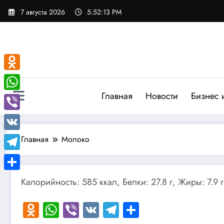
Перейти
7 августа 2026
5:52:14 PM
к
содержимому
Odnoklassniki
Главная
Новости
Бизнес 
WhatsApp
Viber
VK
Главная
Молоко
Telegram
Отправить
Калорийность: 585 ккал, Белки: 27.8 г, Жиры: 7.9 г
Odnoklassniki
WhatsApp
Viber
VK
Telegram
Отправить