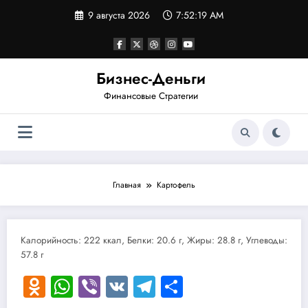
Перейти
9 августа 2026
7:52:19 AM
к
содержимому
Бизнес-Деньги
Финансовые Стратегии
Главная
Картофель
Калорийность: 222 ккал, Белки: 20.6 г, Жиры: 28.8 г, Углеводы:
57.8 г
Odnoklassniki
WhatsApp
Viber
VK
Telegram
Отправить