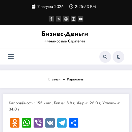
Перейти
7 августа 2026
2:25:53 PM
к
содержимому
Бизнес-Деньги
Финансовые Стратегии
Главная
Картофель
Калорийность: 155 ккал, Белки: 8.8 г, Жиры: 26.0 г, Углеводы:
34.0 г
Odnoklassniki
WhatsApp
Viber
VK
Telegram
Отправить