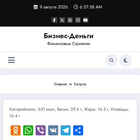
Перейти
9 августа 2026
6:37:38 AM
к
содержимому
Бизнес-Деньги
Финансовые Стратегии
Главная
Капуста
Калорийность: 651 ккал, Белки: 29.6 г, Жиры: 16.3 г, Углеводы:
16.4 г
Odnoklassniki
WhatsApp
Viber
VK
Telegram
Отправить