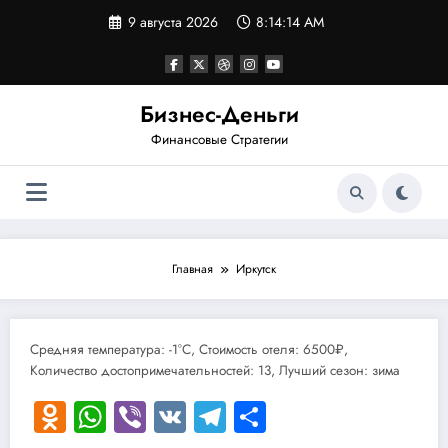
Перейти
9 августа 2026
8:14:14 AM
к
содержимому
Бизнес-Деньги
Финансовые Стратегии
Главная
Иркутск
Средняя температура: -1°C, Стоимость отеля: 6500₽,
Количество достопримечательностей: 13, Лучший сезон: зима
Odnoklassniki
WhatsApp
Viber
VK
Telegram
Отправить