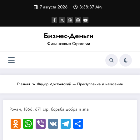
Перейти
7 августа 2026
3:38:37 AM
к
содержимому
Бизнес-Деньги
Финансовые Стратегии
Главная
Фёдор Достоевский — Преступление и наказание
Роман, 1866, 671 стр. борьба добра и зла
Odnoklassniki
WhatsApp
Viber
VK
Telegram
Отправить