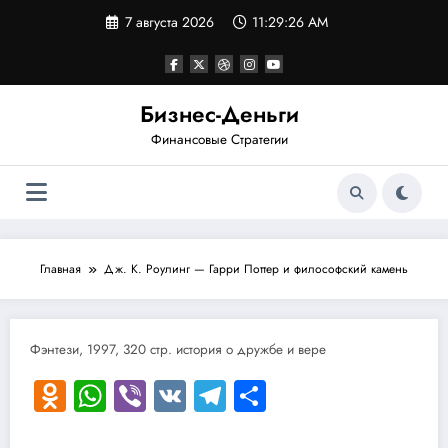
Перейти
7 августа 2026
11:29:27 AM
к
содержимому
Бизнес-Деньги
Финансовые Стратегии
Главная
Дж. К. Роулинг — Гарри Поттер и философский камень
Фэнтези, 1997, 320 стр. история о дружбе и вере
Odnoklassniki
WhatsApp
Viber
VK
Telegram
Отправить