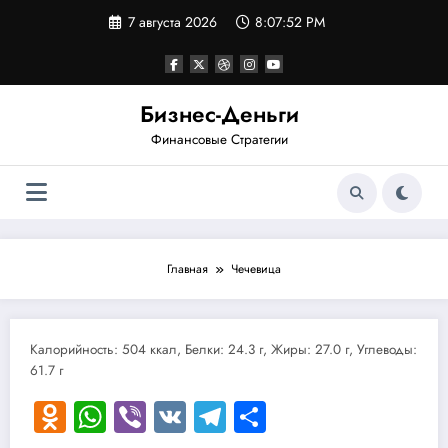
Перейти
7 августа 2026
8:07:52 PM
к
содержимому
Бизнес-Деньги
Финансовые Стратегии
Главная
Чечевица
Калорийность: 504 ккал, Белки: 24.3 г, Жиры: 27.0 г, Углеводы:
61.7 г
Odnoklassniki
WhatsApp
Viber
VK
Telegram
Отправить