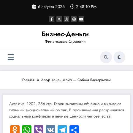
Перейти
6 августа 2026
2:48:10 PM
к
содержимому
Бизнес-Деньги
Финансовые Стратегии
Главная
Артур Конан Дойл — Собака Баскервилей
Детектив, 1902, 256 стр. Герои выписаны объёмно и вызывают
сильный эмоциональный отклик. В произведении раскрываются
социальные конфликты и вечные ценности человечества.
Odnoklassniki
WhatsApp
Viber
VK
Telegram
Отправить