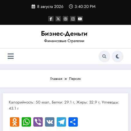
Перейти
8 августа 2026
3:40:20 PM
к
содержимому
Бизнес-Деньги
Финансовые Стратегии
Главная
Персик
Калорийность: 50 ккал, Белки: 29.1 г, Жиры: 32.9 г, Углеводы:
43.1 г
Odnoklassniki
WhatsApp
Viber
VK
Telegram
Отправить