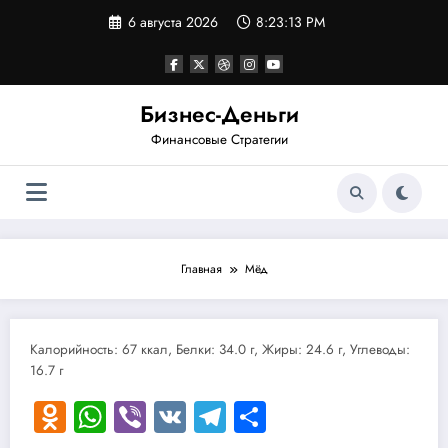
Перейти
6 августа 2026
8:23:13 PM
к
содержимому
Бизнес-Деньги
Финансовые Стратегии
Главная
Мёд
Калорийность: 67 ккал, Белки: 34.0 г, Жиры: 24.6 г, Углеводы:
16.7 г
Odnoklassniki
WhatsApp
Viber
VK
Telegram
Отправить