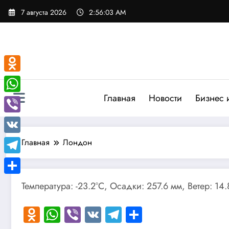
Перейти
7 августа 2026
2:56:04 AM
к
содержимому
Odnoklassniki
Главная
Новости
Бизнес 
WhatsApp
Viber
VK
Главная
Лондон
Telegram
Отправить
Температура: -23.2°C, Осадки: 257.6 мм, Ветер: 14
Odnoklassniki
WhatsApp
Viber
VK
Telegram
Отправить